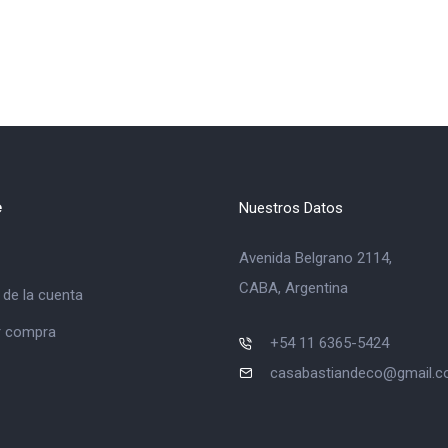
e
Nuestros Datos
Avenida Belgrano 2114,
CABA, Argentina
 de la cuenta
ar compra
+54 11 6365-5424
casabastiandeco@gmail.