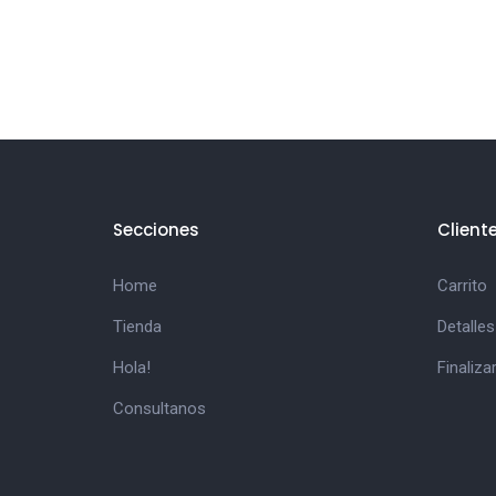
Secciones
Client
Home
Carrito
Tienda
Detalles
Hola!
Finaliz
Consultanos