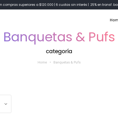
n compras superiores a $120.000 | 6 cuotas sin interés | 25% en transf. ba
Ho
Banquetas & Pufs
categoría
Home
Banquetas & Pufs