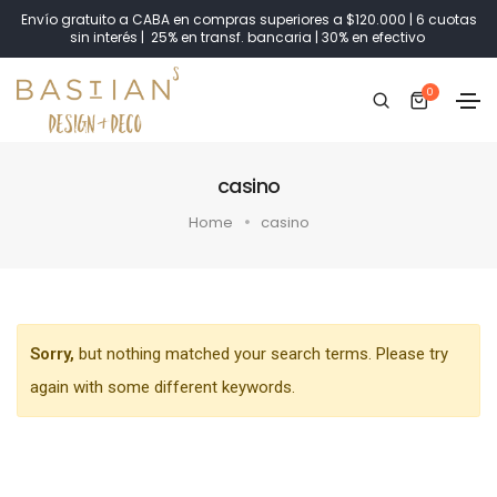
Envío gratuito a CABA en compras superiores a $120.000 | 6 cuotas
sin interés | 25% en transf. bancaria | 30% en efectivo
0
casino
Home
casino
Sorry,
but nothing matched your search terms. Please try
again with some different keywords.