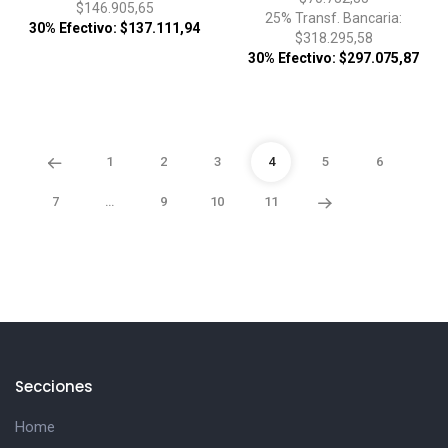
$146.905,65
25% Transf. Bancaria:
30% Efectivo: $137.111,94
$318.295,58
30% Efectivo: $297.075,87
1
2
3
4
5
6
7
…
9
10
11
Secciones
Home