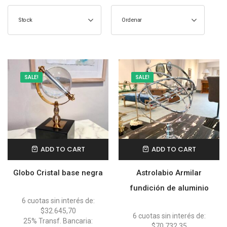
Stock
Ordenar
SALE!
SALE!
ADD TO CART
ADD TO CART
Globo Cristal base negra
Astrolabio Armilar
fundición de aluminio
6 cuotas sin interés de:
$32.645,70
6 cuotas sin interés de:
25% Transf. Bancaria:
$70.732,35