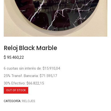
Reloj Black Marble
$
95.460,22
6 cuotas sin interés de: $15.910,04
25% Transf. Bancaria: $71.595,17
30% Efectivo: $66.822,15
OUT OF STOCK
CATEGORÍA:
RELOJES