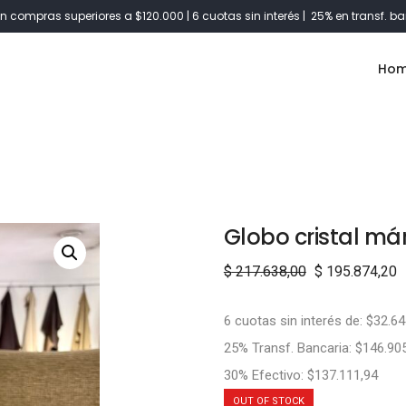
n compras superiores a $120.000 | 6 cuotas sin interés | 25% en transf. ba
Ho
Globo cristal m
$
217.638,00
$
195.874,20
6 cuotas sin interés de: $32.64
25% Transf. Bancaria: $146.90
30% Efectivo: $137.111,94
OUT OF STOCK