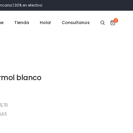
ncaria | 30% en efectivo
0
me
Tienda
Hola!
Consultanos
ármol blanco
5,70
5,65