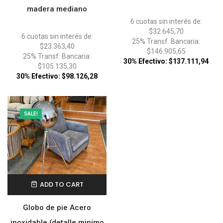
madera mediano
6 cuotas sin interés de:
$32.645,70
6 cuotas sin interés de:
25% Transf. Bancaria:
$23.363,40
$146.905,65
25% Transf. Bancaria:
30% Efectivo: $137.111,94
$105.135,30
30% Efectivo: $98.126,28
SALE!
ADD TO CART
Globo de pie Acero
inoxidable (detalle minimo