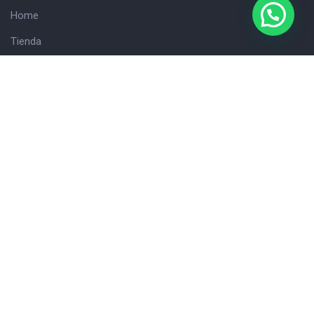
Home
Tienda
Hola!
Consultanos
Cliente
Carrito
Detalles de la cuenta
Finalizar compra
Nuestros Datos
Avenida Belgrano 2114,
CABA, Argentina