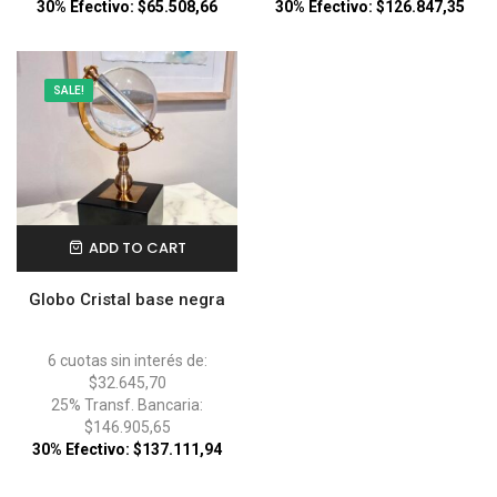
30% Efectivo: $65.508,66
30% Efectivo: $126.847,35
SALE!
ADD TO CART
Globo Cristal base negra
6 cuotas sin interés de:
$32.645,70
25% Transf. Bancaria:
$146.905,65
30% Efectivo: $137.111,94