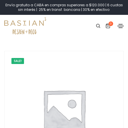
Envío gratuito a CABA en compras superiores a $120.000 | 6 cuotas
sin interés | 25% en transf. bancaria | 30% en efectivo
0
SALE!