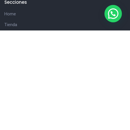
Secciones
Home
Tienda
Hola!
Consultanos
Cliente
Carrito
Detalles de la cuenta
Finalizar compra
Nuestros Datos
Avenida Belgrano 2114,