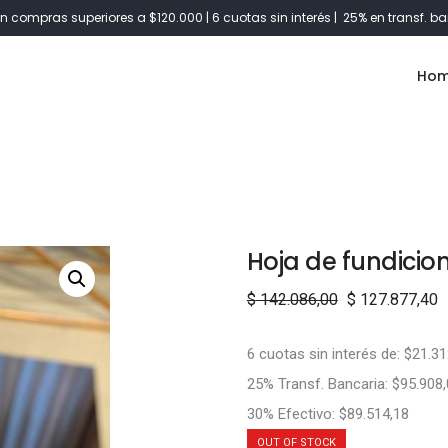
n compras superiores a $120.000 | 6 cuotas sin interés | 25% en transf. ba
Ho
Hoja de fundicio
$
142.086,00
$
127.877,40
6 cuotas sin interés de: $21.31
25% Transf. Bancaria: $95.908
30% Efectivo: $89.514,18
OUT OF STOCK