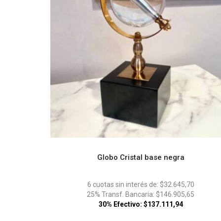
Globo Cristal base negra
ADD TO CART
6 cuotas sin interés de: $32.645,70
25% Transf. Bancaria: $146.905,65
30% Efectivo: $137.111,94