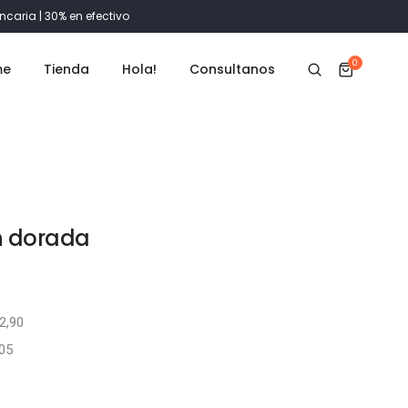
ncaria | 30% en efectivo
0
me
Tienda
Hola!
Consultanos
n dorada
2,90
,05