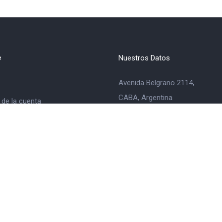
e
Nuestros Datos
Avenida Belgrano 2114,
CABA, Argentina
 de la cuenta
ar compra
+54 11 6365-5424
casabastiandeco@gmail.
© 2022 Casa Bastian
todos los derechos reservados