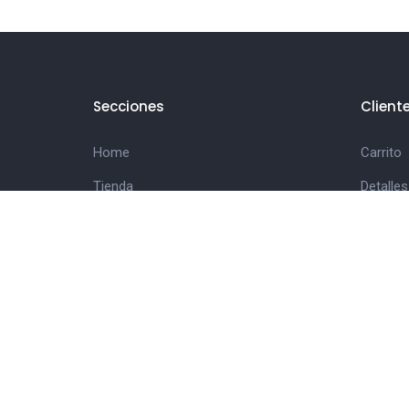
Secciones
Client
Home
Carrito
Tienda
Detalles
Hola!
Finaliz
Consultanos